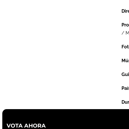
Dir
Pro
/ M
Fot
Mú
Gu
Paí
Dur
VOTA AHORA