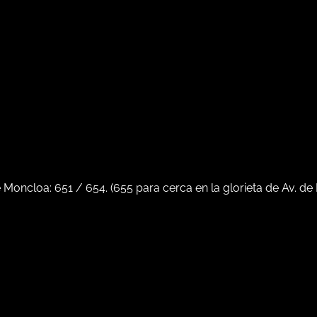
e Moncloa:
651
/
654
. (
655
para cerca en la glorieta de Av. de