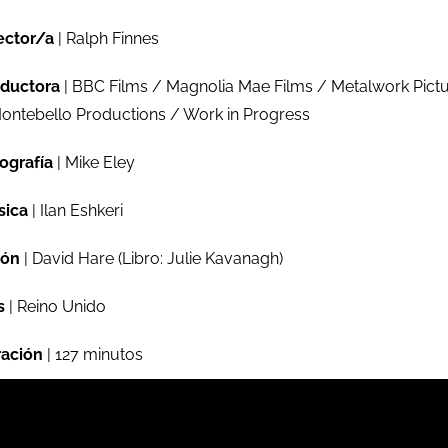
ector/a
| Ralph Finnes
ductora
| BBC Films / Magnolia Mae Films / Metalwork Pict
ontebello Productions / Work in Progress
ografía
| Mike Eley
sica
| Ilan Eshkeri
ión
| David Hare (Libro: Julie Kavanagh)
s
| Reino Unido
ación
| 127 minutos