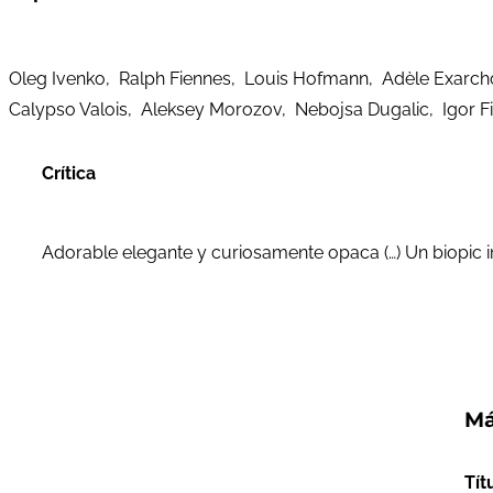
Oleg Ivenko, Ralph Fiennes, Louis Hofmann, Adèle Exarch
Calypso Valois, Aleksey Morozov, Nebojsa Dugalic, Igor F
Crítica
Adorable elegante y curiosamente opaca (…) Un biopic i
Má
Tít