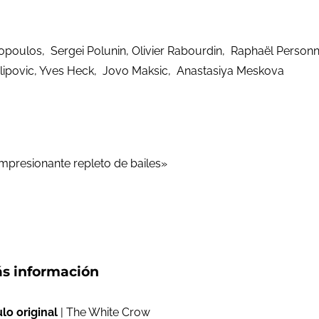
opoulos, Sergei Polunin, Olivier Rabourdin, Raphaël Pers
ilipovic, Yves Heck, Jovo Maksic, Anastasiya Meskova
mpresionante repleto de bailes»
s información
ulo original
| The White Crow