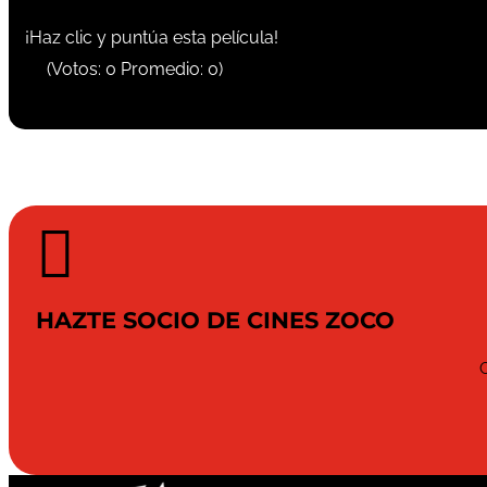
¡Haz clic y puntúa esta película!
(Votos:
0
Promedio:
0
)

HAZTE SOCIO DE CINES ZOCO