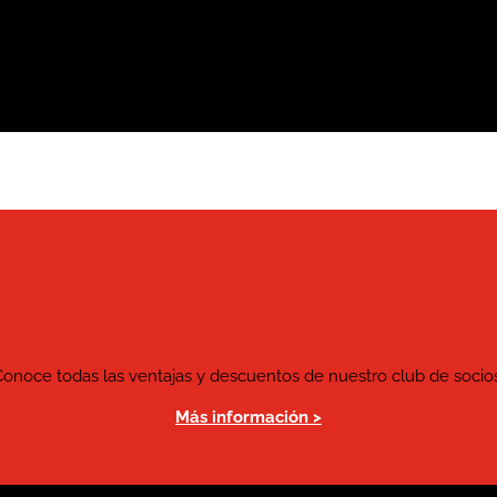
Conoce todas las ventajas y descuentos de nuestro club de socios
Más información >