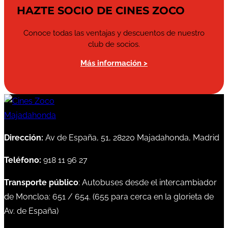
HAZTE SOCIO DE CINES ZOCO
Conoce todas las ventajas y descuentos de nuestro
club de socios.
Más información >
Dirección:
Av de España, 51, 28220 Majadahonda, Madrid
Teléfono:
918 11 96 27
Transporte público
: Autobuses desde el intercambiador
de Moncloa:
651
/
654
. (
655
para cerca en la glorieta de
Av. de España)