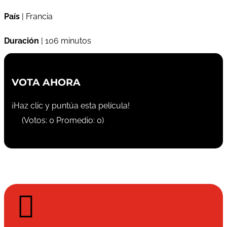
País
| Francia
Duración
| 106 minutos
VOTA AHORA
¡Haz clic y puntúa esta película!
(Votos:
0
Promedio:
0
)
