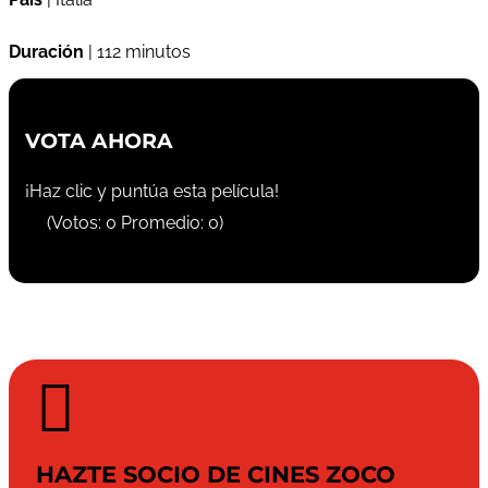
Duración
| 112 minutos
VOTA AHORA
¡Haz clic y puntúa esta película!
(Votos:
0
Promedio:
0
)

HAZTE SOCIO DE CINES ZOCO