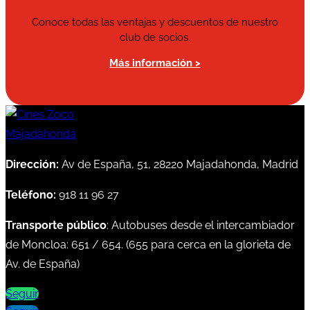
Conoce todas las ventajas y descuentos de nuestro
club de socios.
Más información >
Dirección:
Av de España, 51, 28220 Majadahonda, Madrid
Teléfono:
918 11 96 27
Transporte público
: Autobuses desde el intercambiador
de Moncloa:
651
/
654
. (
655
para cerca en la glorieta de
Av. de España)
Seguir