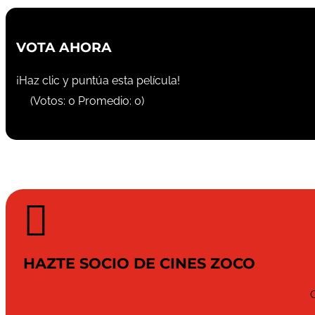
VOTA AHORA
¡Haz clic y puntúa esta película!
(Votos:
0
Promedio:
0
)

HAZTE SOCIO DE CINES ZOCO