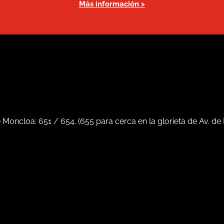
Más información >
e Moncloa:
651
/
654
. (
655
para cerca en la glorieta de Av. de