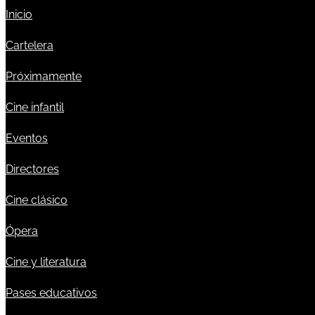
Inicio
Cartelera
Próximamente
Cine infantil
Eventos
Directores
Cine clásico
Ópera
Cine y literatura
Pases educativos