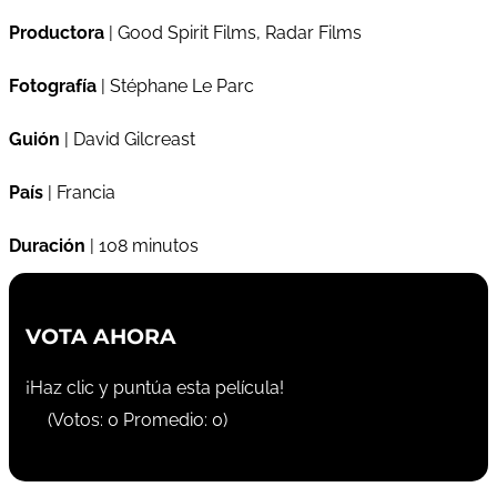
Productora
| Good Spirit Films, Radar Films
Fotografía
| Stéphane Le Parc
Guión
| David Gilcreast
País
| Francia
Duración
| 108 minutos
VOTA AHORA
¡Haz clic y puntúa esta película!
(Votos:
0
Promedio:
0
)