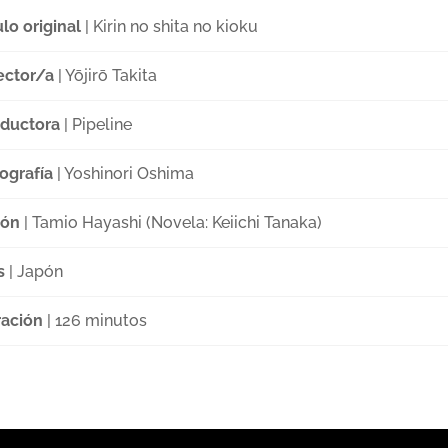
ulo original
| Kirin no shita no kioku
ector/a
| Yōjirō Takita
ductora
| Pipeline
ografía
| Yoshinori Oshima
ión
| Tamio Hayashi (Novela: Keiichi Tanaka)
s
| Japón
ación
| 126 minutos