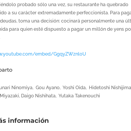
iéndolo probado sólo una vez, su restaurante ha quebrado
ido a su carácter extremadamente perfeccionista. Para pag
 deudas, toma una decisión: cocinará personalmente una úl
ida para quien esté dispuesto a pagar un millón de yens po
.
.youtube.com/embed/GgqyZWznloU
parto
unari Ninomiya, Gou Ayano, Yoshi Oida, Hidetoshi Nishijim
 Miyazaki, Daigo Nishihata, Yutaka Takenouchi
s información