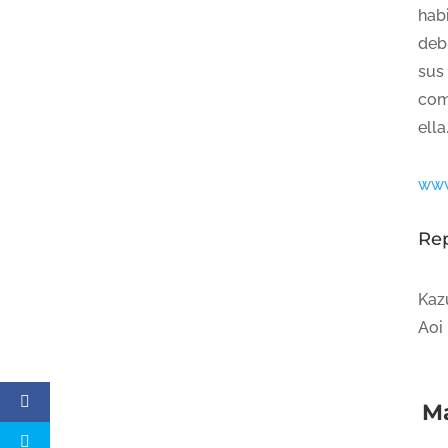
hab
deb
sus
com
ella
www
Re
Kaz
Aoi
Má