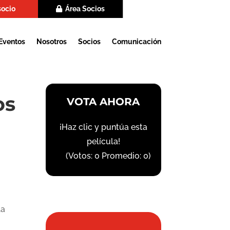
socio
Área Socios
Eventos
Nosotros
Socios
Comunicación
os
VOTA AHORA
¡Haz clic y puntúa esta
película!
(Votos:
0
Promedio:
0
)
la