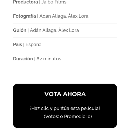
Productora
| Jaibo Films
Fotografía
| Adán Aliaga, Àlex Lora
Guión
| Adán Aliaga, Àlex Lora
País
| España
Duración
| 82 minutos
VOTA AHORA
¡Haz clic y puntúa esta película!
(Votos:
0
Promedio:
0
)