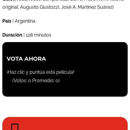
original: Augusto Giustozzi, José A. Martínez Suárez)
País
| Argentina
Duración
| 128 minutos
VOTA AHORA
¡Haz clic y puntúa esta película!
(Votos:
0
Promedio:
0
)