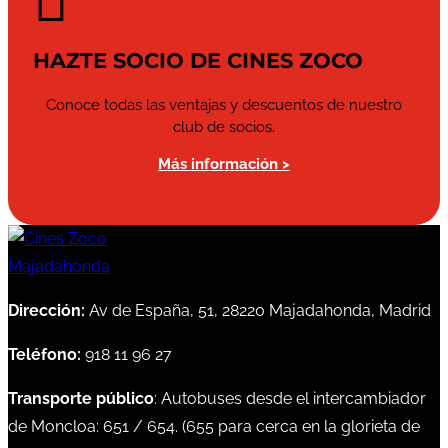

HAZTE SOCIO DE CINES ZOCO
Conoce todas las ventajas y descuentos de nuestro
club de socios.
Más información >
Dirección:
Av de España, 51, 28220 Majadahonda, Madrid
Teléfono:
918 11 96 27
Transporte público
: Autobuses desde el intercambiador
de Moncloa:
651
/
654
. (
655
para cerca en la glorieta de