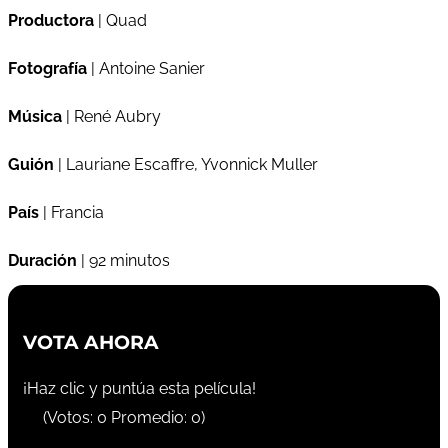
Productora
| Quad
Fotografía
| Antoine Sanier
Música
| René Aubry
Guión
| Lauriane Escaffre, Yvonnick Muller
País
| Francia
Duración
| 92 minutos
VOTA AHORA
¡Haz clic y puntúa esta película!
(Votos:
0
Promedio:
0
)