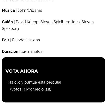
Música
| John Williams
Guión
| David Koepp, Steven Spielberg. Idea: Steven
Spielberg
País
| Estados Unidos
Duración
| 145 minutos
VOTA AHORA
¡Haz clic y puntúa esta película!
(Votos:
4
Promedio:
2.5
)