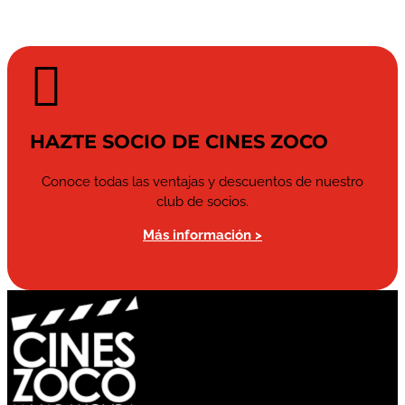

HAZTE SOCIO DE CINES ZOCO
Conoce todas las ventajas y descuentos de nuestro
club de socios.
Más información >