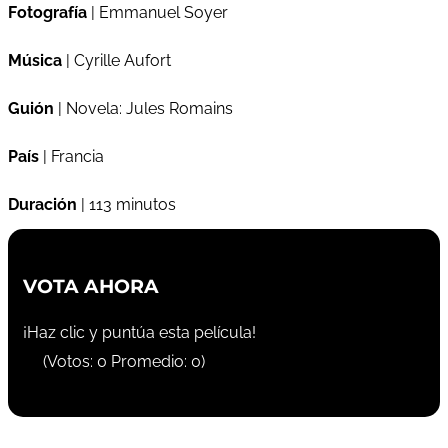
Fotografía
| Emmanuel Soyer
Música
| Cyrille Aufort
Guión
| Novela: Jules Romains
País
| Francia
Duración
| 113 minutos
VOTA AHORA
¡Haz clic y puntúa esta película!
(Votos:
0
Promedio:
0
)