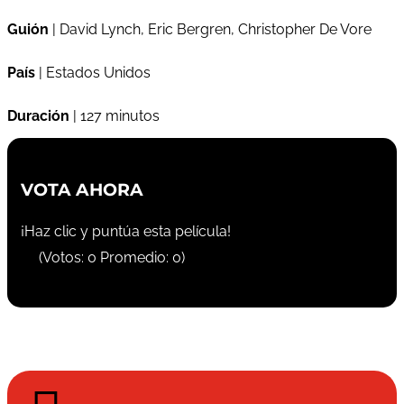
Guión
| David Lynch, Eric Bergren, Christopher De Vore
País
| Estados Unidos
Duración
| 127 minutos
VOTA AHORA
¡Haz clic y puntúa esta película!
(Votos:
0
Promedio:
0
)