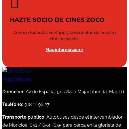

HAZTE SOCIO DE CINES ZOCO
Conoce todas las ventajas y descuentos de nuestro
club de socios.
Más información >
Dirección:
Av de España, 51, 28220 Majadahonda, Madrid
Teléfono:
918 11 96 27
Transporte público
: Autobuses desde el intercambiador
de Moncloa:
651
/
654
. (
655
para cerca en la glorieta de