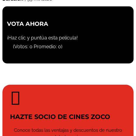
VOTA AHORA
¡Haz clic y puntúa esta película!
(Votos:
0
Promedio:
0
)

HAZTE SOCIO DE CINES ZOCO
Conoce todas las ventajas y descuentos de nuestro