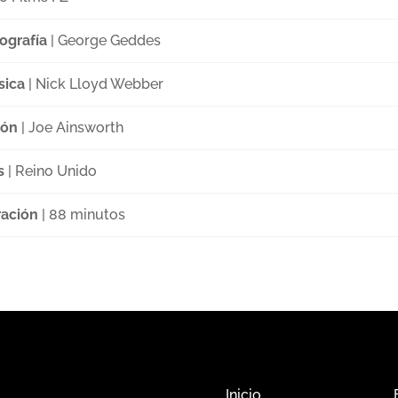
ografía
| George Geddes
sica
| Nick Lloyd Webber
ión
| Joe Ainsworth
s
| Reino Unido
ación
| 88 minutos
Inicio