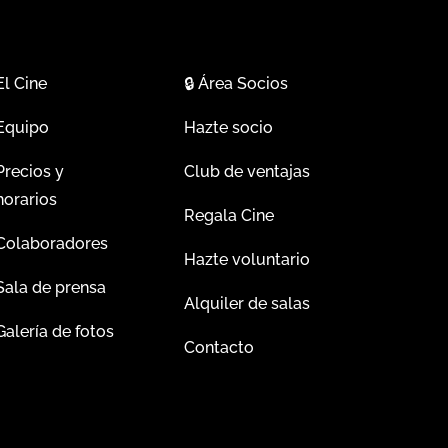
El Cine
🔒
Área Socios
Equipo
Hazte socio
Precios y
Club de ventajas
horarios
Regala Cine
Colaboradores
Hazte voluntario
Sala de prensa
Alquiler de salas
Galería de fotos
Contacto