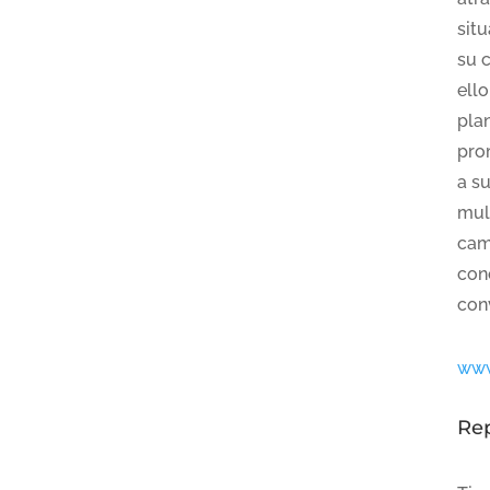
situ
su c
ello
plan
pro
a s
mul
cam
cono
conv
www
Re