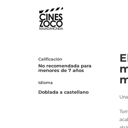
E
Calificación
m
No recomendada para
menores de 7 años
m
Idioma
Doblada a castellano
Una
Tom
aca
atr