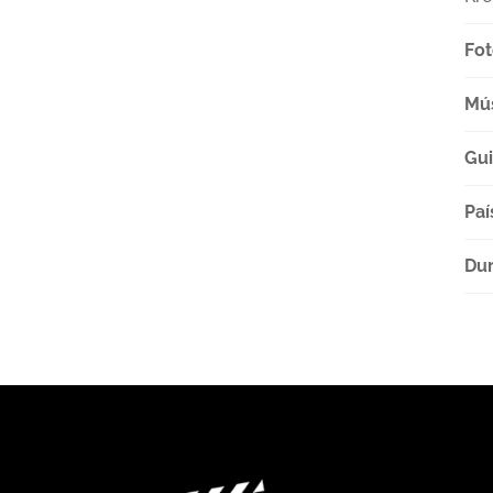
Fot
Mú
Gu
Paí
Dur