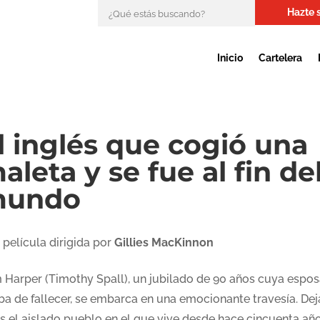
Hazte 
Inicio
Cartelera
l inglés que cogió una
aleta y se fue al fin de
undo
 película dirigida por
Gillies MacKinnon
 Harper (Timothy Spall), un jubilado de 90 años cuya espo
ba de fallecer, se embarca en una emocionante travesía. Dej
ás el aislado pueblo en el que vive desde hace cincuenta año