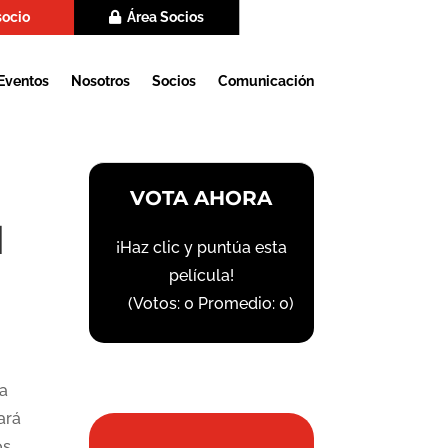
socio
Área Socios
Eventos
Nosotros
Socios
Comunicación
VOTA AHORA
l
¡Haz clic y puntúa esta
película!
(Votos:
0
Promedio:
0
)
sa
ará
s,