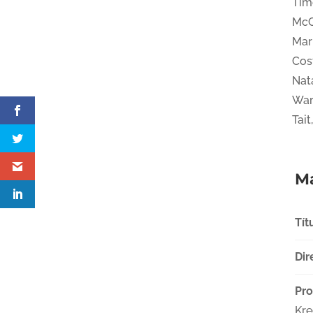
Timo
McC
Mar
Cost
Nata
War
Tai
Má
Tít
Dir
Pro
Kre