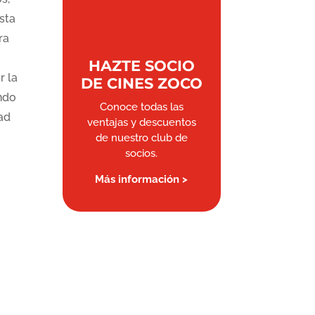
sta
ra
HAZTE SOCIO
r la
DE CINES ZOCO
ndo
Conoce todas las
ad
ventajas y descuentos
de nuestro club de
socios.
Más información >