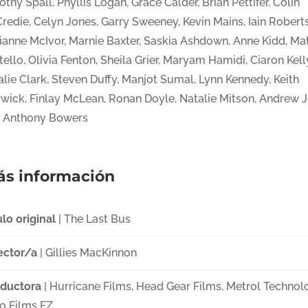
thy Spall, Phyllis Logan, Grace Calder, Brian Pettifer, Colin
redie, Celyn Jones, Garry Sweeney, Kevin Mains, Iain Robert
ianne McIvor, Marnie Baxter, Saskia Ashdown, Anne Kidd, Ma
ello, Olivia Fenton, Sheila Grier, Maryam Hamidi, Ciaron Kell
lie Clark, Steven Duffy, Manjot Sumal, Lynn Kennedy, Keith
wick, Finlay McLean, Ronan Doyle, Natalie Mitson, Andrew 
t, Anthony Bowers
s información
ulo original
| The Last Bus
ector/a
| Gillies MacKinnon
ductora
| Hurricane Films, Head Gear Films, Metrol Technol
o Films FZ