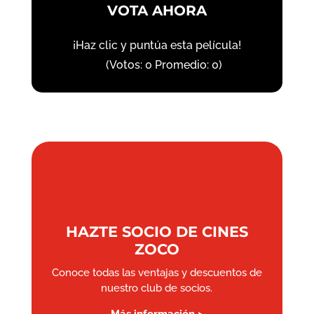
VOTA AHORA
¡Haz clic y puntúa esta película!
(Votos:
0
Promedio:
0
)
HAZTE SOCIO DE CINES
ZOCO
Conoce todas las ventajas y descuentos de
nuestro club de socios.