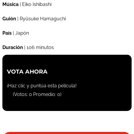
Música
| Eiko Ishibashi
Guión
| Ryûsuke Hamaguchi
País
| Japón
Duración
| 106 minutos
VOTA AHORA
¡Haz clic y puntúa esta película!
(Votos:
0
Promedio:
0
)