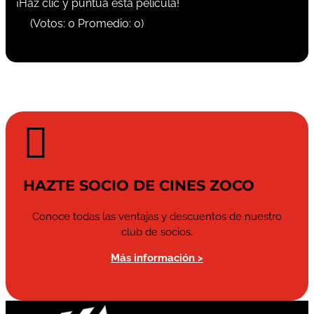
¡Haz clic y puntúa esta película!
(Votos:
0
Promedio:
0
)

HAZTE SOCIO DE CINES ZOCO
Conoce todas las ventajas y descuentos de nuestro
club de socios.
Más información >