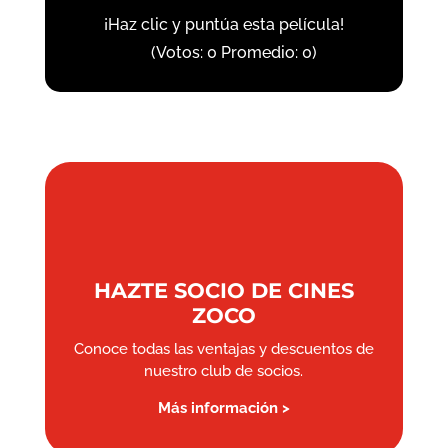
¡Haz clic y puntúa esta película!
(Votos:
0
Promedio:
0
)
HAZTE SOCIO DE CINES
ZOCO
Conoce todas las ventajas y descuentos de
nuestro club de socios.
Más información >