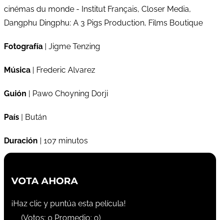
cinémas du monde - Institut Français, Closer Media,
Dangphu Dingphu: A 3 Pigs Production, Films Boutique
Fotografía
| Jigme Tenzing
Música
| Frederic Alvarez
Guión
| Pawo Choyning Dorji
País
| Bután
Duración
| 107 minutos
VOTA AHORA
¡Haz clic y puntúa esta película!
(Votos:
0
Promedio:
0
)