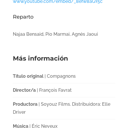
www.youtube.com/embed/_8efw8aGY5c
Reparto
Najaa Bensaid, Pio Marmai, Agnès Jaoui
Más información
Título original
| Compagnons
Director/a
| François Favrat
Productora
| Soyouz Films. Distribuidora: Elle
Driver
Música
| Éric Neveux