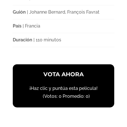
Guión
| Johanne Bernard, François Favrat
País
| Francia
Duración
| 110 minutos
VOTA AHORA
¡Haz clic y puntúa esta película!
(Votos:
0
Promedio:
0
)