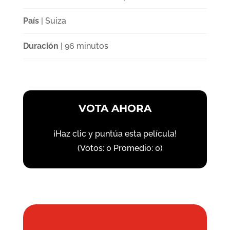
País
| Suiza
Duración
| 96 minutos
VOTA AHORA
¡Haz clic y puntúa esta película!
(Votos:
0
Promedio:
0
)