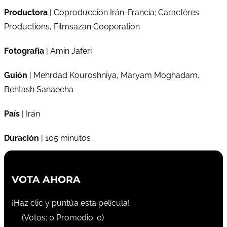
Productora
| Coproducción Irán-Francia; Caractères
Productions, Filmsazan Cooperation
Fotografía
| Amin Jaferi
Guión
| Mehrdad Kouroshniya, Maryam Moghadam,
Behtash Sanaeeha
País
| Irán
Duración
| 105 minutos
VOTA AHORA
¡Haz clic y puntúa esta película!
(Votos:
0
Promedio:
0
)