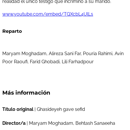
realidad el único testigo que incriminó a su marido.
www.youtube.com/embed/TQXcbL4UlLs
Reparto
Maryam Moghadam, Alireza Sani Far, Pouria Rahimi, Avin
Poor Raoufi, Farid Ghobadi, Lili Farhadpour
Más información
Título original
| Ghasideyeh gave sefid
Director/a
| Maryam Moghadam, Behtash Sanaeeha