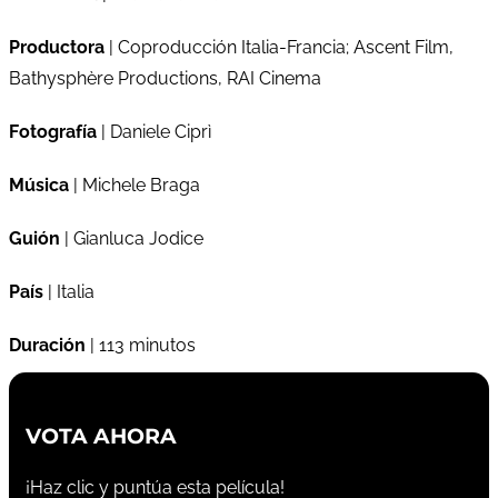
Productora
| Coproducción Italia-Francia; Ascent Film,
Bathysphère Productions, RAI Cinema
Fotografía
| Daniele Ciprì
Música
| Michele Braga
Guión
| Gianluca Jodice
País
| Italia
Duración
| 113 minutos
VOTA AHORA
¡Haz clic y puntúa esta película!