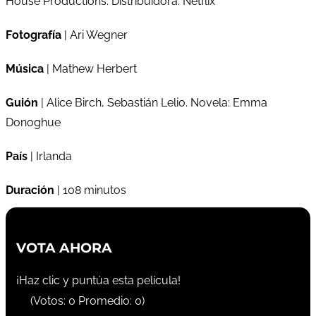
House Productions. Distribuidora: Netflix
Fotografía
| Ari Wegner
Música
| Mathew Herbert
Guión
| Alice Birch, Sebastián Lelio. Novela: Emma
Donoghue
País
| Irlanda
Duración
| 108 minutos
VOTA AHORA
¡Haz clic y puntúa esta película!
(Votos:
0
Promedio:
0
)