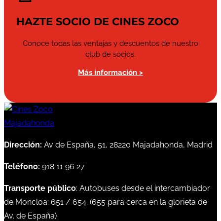
HAZTE SOCIO DE CINES ZOCO
Conoce todas las ventajas y descuentos de nuestro
club de socios.
Más información >
Dirección:
Av de España, 51, 28220 Majadahonda, Madrid
Teléfono:
918 11 96 27
Transporte público
: Autobuses desde el intercambiador
de Moncloa:
651
/
654
. (
655
para cerca en la glorieta de
Av. de España)