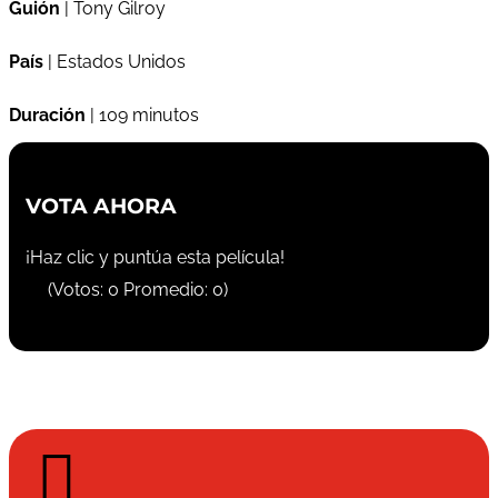
Guión
| Tony Gilroy
País
| Estados Unidos
Duración
| 109 minutos
VOTA AHORA
¡Haz clic y puntúa esta película!
(Votos:
0
Promedio:
0
)
