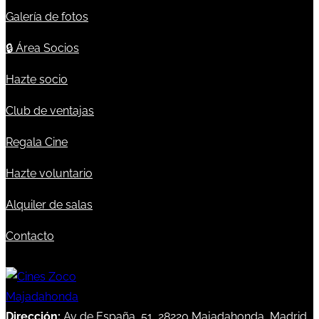
Galería de fotos
🔒
Área Socios
Hazte socio
Club de ventajas
Regala Cine
Hazte voluntario
Alquiler de salas
Contacto
Dirección:
Av de España, 51, 28220 Majadahonda, Madrid