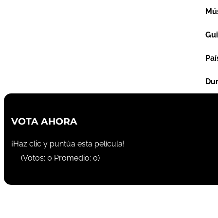
Mú
Gu
Paí
Dur
VOTA AHORA
¡Haz clic y puntúa esta película!
(Votos:
0
Promedio:
0
)