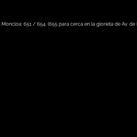
e Moncloa:
651
/
654
. (
655
para cerca en la glorieta de Av. de