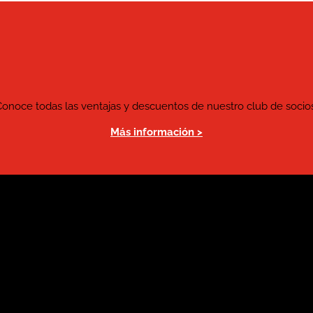
Conoce todas las ventajas y descuentos de nuestro club de socios
Más información >