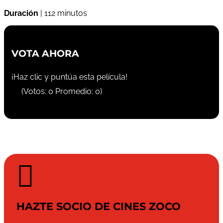
Duración
| 112 minutos
VOTA AHORA
¡Haz clic y puntúa esta película!
(Votos:
0
Promedio:
0
)

HAZTE SOCIO DE CINES ZOCO