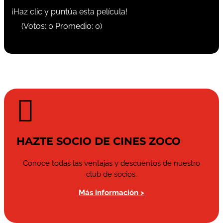
¡Haz clic y puntúa esta película!
(Votos:
0
Promedio:
0
)

HAZTE SOCIO DE CINES ZOCO
Conoce todas las ventajas y descuentos de nuestro
club de socios.
Más información >