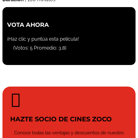
VOTA AHORA
¡Haz clic y puntúa esta película!
(Votos:
5
Promedio:
3.8
)

HAZTE SOCIO DE CINES ZOCO
Conoce todas las ventajas y descuentos de nuestro