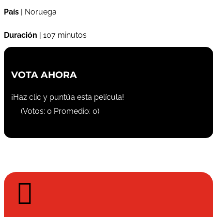
País
| Noruega
Duración
| 107 minutos
VOTA AHORA
¡Haz clic y puntúa esta película!
(Votos:
0
Promedio:
0
)
