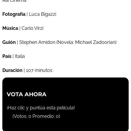
Rai Cinema
Fotografía
| Luca Bigazzi
Música
| Carlo Virzì
Guión
| Stephen Amidon (Novela: Michael Zadoorian)
País
| Italia
Duración
| 107 minutos
VOTA AHORA
¡Haz clic y puntúa esta película!
(Votos:
0
Promedio:
0
)