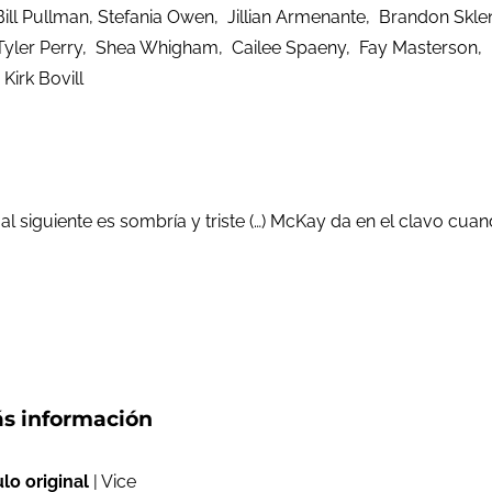
l Pullman, Stefania Owen, Jillian Armenante, Brandon Sklena
l, Tyler Perry, Shea Whigham, Cailee Spaeny, Fay Masterson
Kirk Bovill
siguiente es sombría y triste (…) McKay da en el clavo cuando
s información
ulo original
| Vice