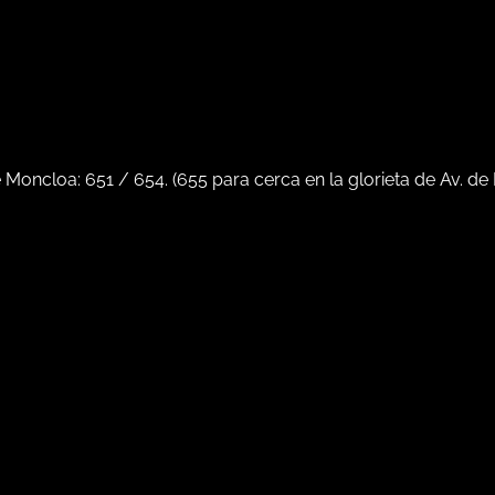
e Moncloa:
651
/
654
. (
655
para cerca en la glorieta de Av. de