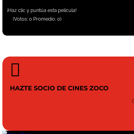
¡Haz clic y puntúa esta película!
(Votos:
0
Promedio:
0
)

HAZTE SOCIO DE CINES ZOCO