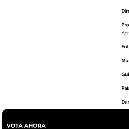
Dir
Pro
Ann
Fot
Mú
Gu
Paí
Dur
VOTA AHORA