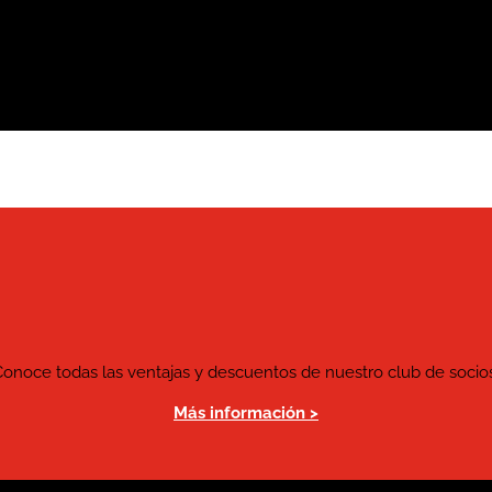
Conoce todas las ventajas y descuentos de nuestro club de socios
Más información >