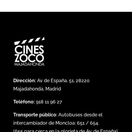
Dirección:
Av de España, 51, 28220
Majadahonda, Madrid
Teléfono:
918 11 96 27
Transporte público
: Autobuses desde el
intercambiador de Moncloa:
651
/
654
.
(
655
para cerca en la glorieta de Av. de España)