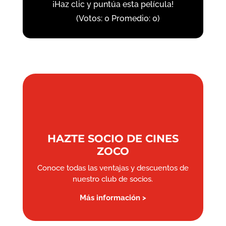
¡Haz clic y puntúa esta película!
(Votos:
0
Promedio:
0
)
HAZTE SOCIO DE CINES
ZOCO
Conoce todas las ventajas y descuentos de
nuestro club de socios.
Más información >