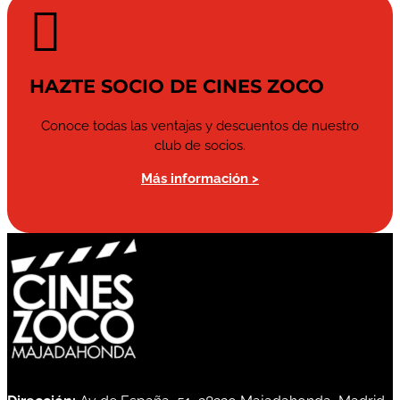

HAZTE SOCIO DE CINES ZOCO
Conoce todas las ventajas y descuentos de nuestro
club de socios.
Más información >