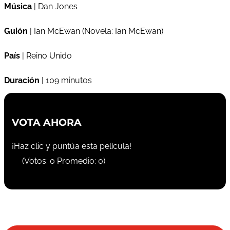
Música
| Dan Jones
Guión
| Ian McEwan (Novela: Ian McEwan)
País
| Reino Unido
Duración
| 109 minutos
VOTA AHORA
¡Haz clic y puntúa esta película!
(Votos:
0
Promedio:
0
)