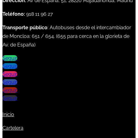
Dirección:
Av de España, 51, 28220 Majadahonda, Madrid
Teléfono:
918 11 96 27
Transporte público
: Autobuses desde el intercambiador
de Moncloa:
651
/
654
. (
655
para cerca en la glorieta de
Av. de España)
Seguir
Seguir
Seguir
Seguir
Seguir
Seguir
Inicio
Cartelera