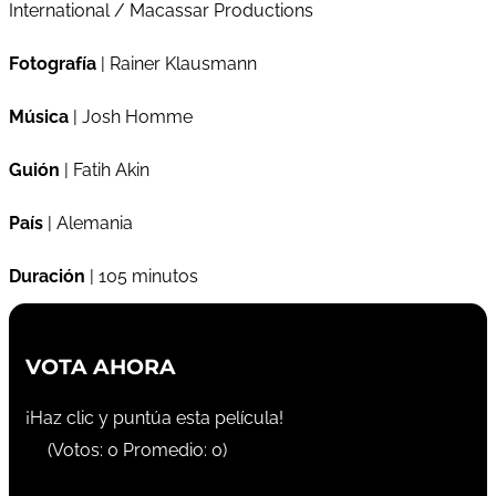
International / Macassar Productions
Fotografía
| Rainer Klausmann
Música
| Josh Homme
Guión
| Fatih Akin
País
| Alemania
Duración
| 105 minutos
VOTA AHORA
¡Haz clic y puntúa esta película!
(Votos:
0
Promedio:
0
)