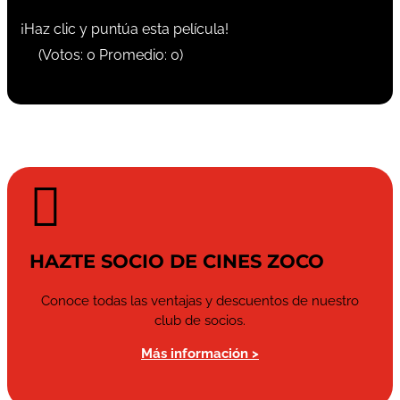
¡Haz clic y puntúa esta película!
(Votos:
0
Promedio:
0
)

HAZTE SOCIO DE CINES ZOCO
Conoce todas las ventajas y descuentos de nuestro
club de socios.
Más información >