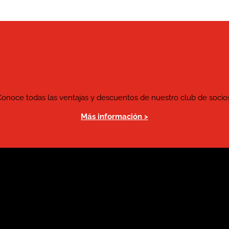
Conoce todas las ventajas y descuentos de nuestro club de socios
Más información >