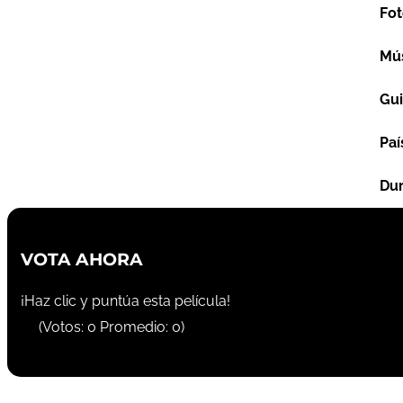
Fot
Mú
Gu
Paí
Dur
VOTA AHORA
¡Haz clic y puntúa esta película!
(Votos:
0
Promedio:
0
)