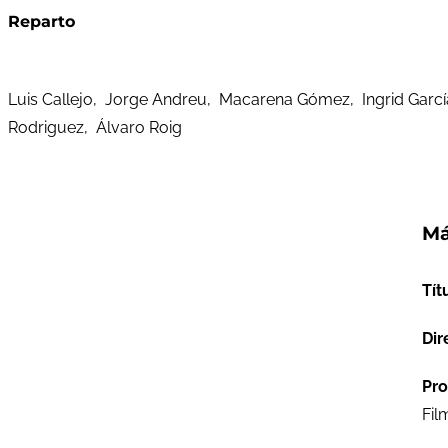
Reparto
Luis Callejo, Jorge Andreu, Macarena Gómez, Ingrid García
Rodriguez, Álvaro Roig
Má
Tít
Dir
Pro
Fil