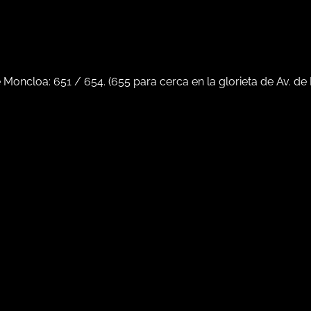
e Moncloa:
651
/
654
. (
655
para cerca en la glorieta de Av. de