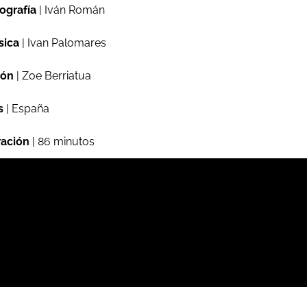
ografía
| Iván Román
sica
| Ivan Palomares
ión
| Zoe Berriatua
s
| España
ación
| 86 minutos