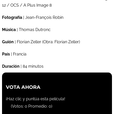
12 / OCS / A Plus Image 8
Fotografía
| Jean-François Robin
Música
| Thomas Dutronc
Guión
| Florian Zeller (Obra: Florian Zeller)
País
| Francia
Duración
| 84 minutos
VOTA AHORA
¡Haz clic y puntúa esta película!
(Votos:
0
Promedio:
0
)