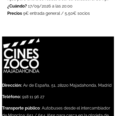
¿Cuándo?
17/09/2026 a las 20:00
Precios
9€ entrada general / 5,50€ socios
Dirección:
Av de España, 51, 28220 Majadahonda, Madrid
Teléfono:
918 11 96 27
Transporte público
: Autobuses desde el intercambiador
de Moncloa:
651
/
654
. (
655
para cerca en la glorieta de