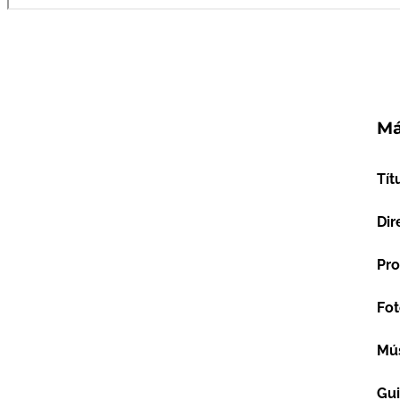
Má
Tít
Dir
Pro
Fot
Mú
Gu