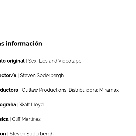
s información
ulo original
| Sex, Lies and Videotape
ector/a
| Steven Soderbergh
ductora
| Outlaw Productions. Distribuidora: Miramax
ografía
| Walt Lloyd
sica
| Cliff Martinez
ión
| Steven Soderbergh