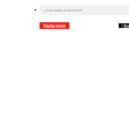
Hazte socio
Ár