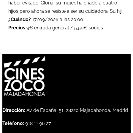
haber evitado. Gloria, su mujer, ha criado a cuatro
hijos pero ahora se resiste a ser su cuidadora. Su hij...
¿Cuándo?
17/09/2026 a las 20:00
Precios
9€ entrada general / 5,50€ socios
Dirección:
Av de España, 51, 28220 Majadahonda, Madrid
Teléfono:
918 11 96 27