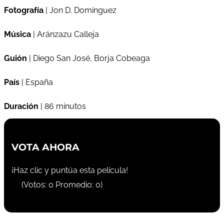
Fotografía
| Jon D. Domínguez
Música
| Aránzazu Calleja
Guión
| Diego San José, Borja Cobeaga
País
| España
Duración
| 86 minutos
VOTA AHORA
¡Haz clic y puntúa esta película!
(Votos:
0
Promedio:
0
)