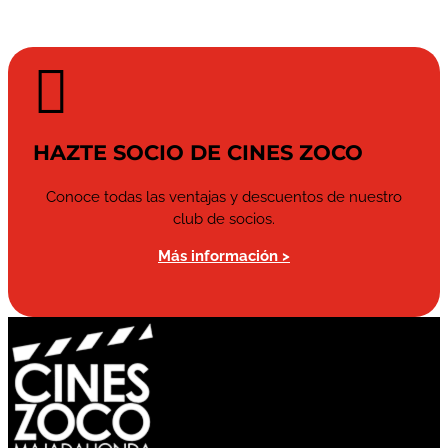

HAZTE SOCIO DE CINES ZOCO
Conoce todas las ventajas y descuentos de nuestro
club de socios.
Más información >