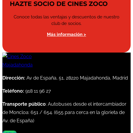
HAZTE SOCIO DE CINES ZOCO
Conoce todas las ventajas y descuentos de nuestro
club de socios.
Más información >
Dirección:
Av de España, 51, 28220 Majadahonda, Madrid
Teléfono:
918 11 96 27
Transporte público
: Autobuses desde el intercambiador
de Moncloa:
651
/
654
. (
655
para cerca en la glorieta de
Av. de España)