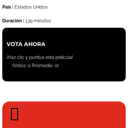
País
| Estados Unidos
Duración
| 139 minutos
VOTA AHORA
¡Haz clic y puntúa esta película!
(Votos:
0
Promedio:
0
)
