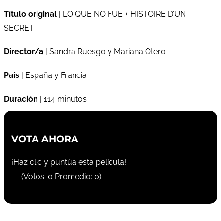
Título original
| LO QUE NO FUE + HISTOIRE D’UN
SECRET
Director/a
| Sandra Ruesgo y Mariana Otero
País
| España y Francia
Duración
| 114 minutos
VOTA AHORA
¡Haz clic y puntúa esta película!
(Votos:
0
Promedio:
0
)