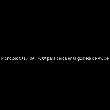
e Moncloa:
651
/
654
. (
655
para cerca en la glorieta de Av. de