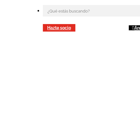
Hazte socio
Ár