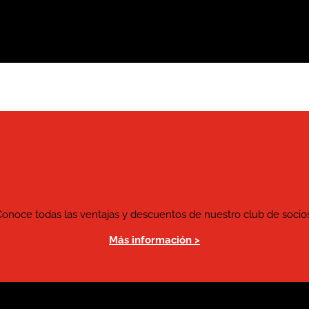
Conoce todas las ventajas y descuentos de nuestro club de socios
Más información >