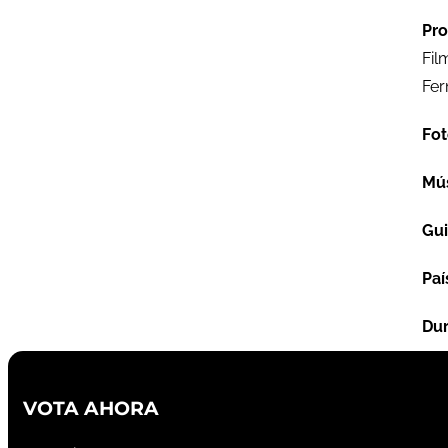
Pro
Fil
Fer
Fot
Mú
Gu
Paí
Dur
VOTA AHORA