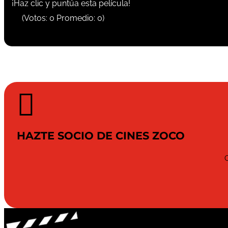
¡Haz clic y puntúa esta película!
(Votos:
0
Promedio:
0
)

HAZTE SOCIO DE CINES ZOCO