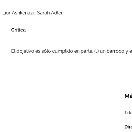
Lior Ashkenazi, Sarah Adler
Crítica
El objetivo es sólo cumplido en parte. (…) un barroco 
Má
Tít
Dir