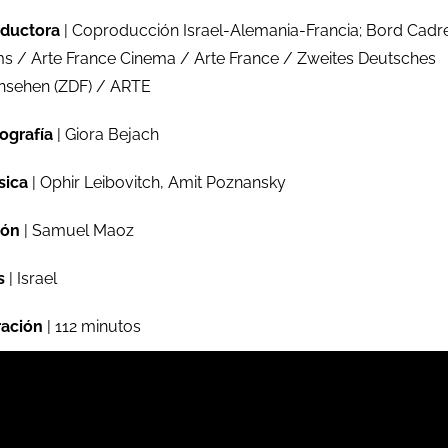
ductora
| Coproducción Israel-Alemania-Francia; Bord Cadr
ms / Arte France Cinema / Arte France / Zweites Deutsches
nsehen (ZDF) / ARTE
ografía
| Giora Bejach
sica
| Ophir Leibovitch, Amit Poznansky
ión
| Samuel Maoz
s
| Israel
ación
| 112 minutos