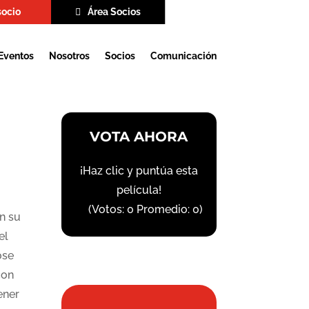
socio
Área Socios
Eventos
Nosotros
Socios
Comunicación
VOTA AHORA
¡Haz clic y puntúa esta
película!
(Votos:
0
Promedio:
0
)
n su
el
ose
con
ener