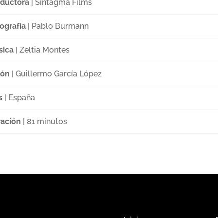
ductora
| Sintagma Films
ografía
| Pablo Burmann
sica
| Zeltia Montes
ión
| Guillermo García López
s
| España
ación
| 81 minutos