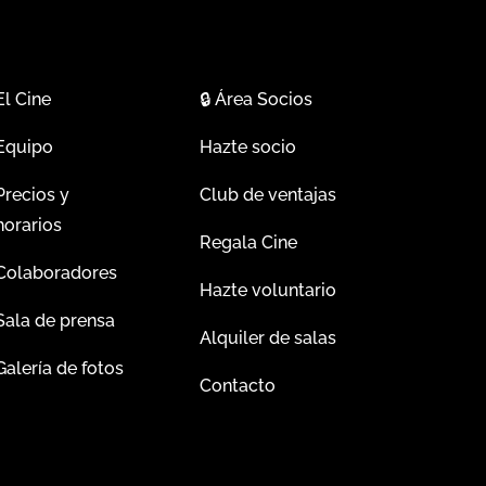
El Cine
🔒
Área Socios
Equipo
Hazte socio
Precios y
Club de ventajas
horarios
Regala Cine
Colaboradores
Hazte voluntario
Sala de prensa
Alquiler de salas
Galería de fotos
Contacto