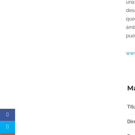
una
des
que 
ámb
pued
www
Má
Tít
Dir