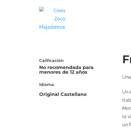
F
Calificación
No recomendada para
menores de 12 años
Una
Idioma
Un 
Original Castellano
tra
Mon
la 
un f