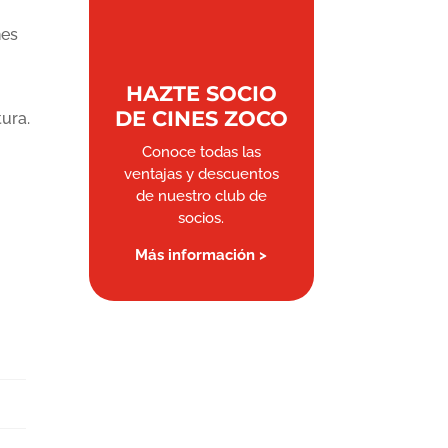
nes
HAZTE SOCIO
DE CINES ZOCO
tura.
Conoce todas las
ventajas y descuentos
de nuestro club de
socios.
Más información >