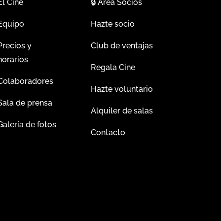
El Cine
🔒
Área Socios
Equipo
Hazte socio
Precios y
Club de ventajas
horarios
Regala Cine
Colaboradores
Hazte voluntario
Sala de prensa
Alquiler de salas
Galería de fotos
Contacto