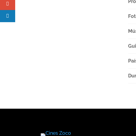
Pro
Fot
Mú
Gu
Paí
Dur