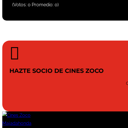
(Votos:
0
Promedio:
0
)

HAZTE SOCIO DE CINES ZOCO