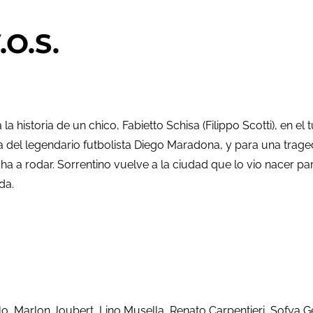
.O.S.
 la historia de un chico, Fabietto Schisa (Filippo Scotti), en
del legendario futbolista Diego Maradona, y para una tragedia
cha a rodar. Sorrentino vuelve a la ciudad que lo vio nacer pa
da.
gelo, Marlon Joubert, Lino Musella, Renato Carpentieri, Sofya 