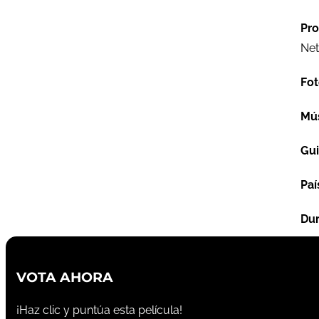
Pro
Netf
Fot
Mú
Gu
Paí
Dur
VOTA AHORA
¡Haz clic y puntúa esta película!