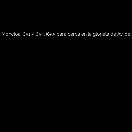
e Moncloa:
651
/
654
. (
655
para cerca en la glorieta de Av. de