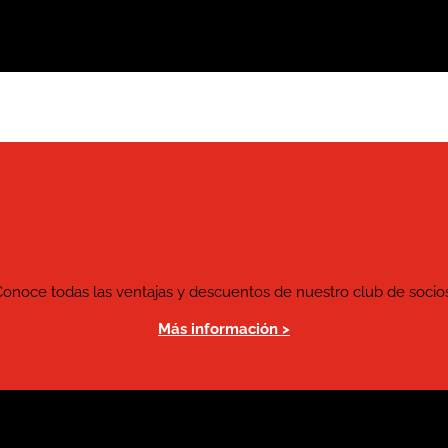
Conoce todas las ventajas y descuentos de nuestro club de socios
Más información >