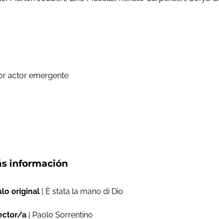
jor actor emergente
s información
ulo original
| È stata la mano di Dio
ector/a
| Paolo Sorrentino