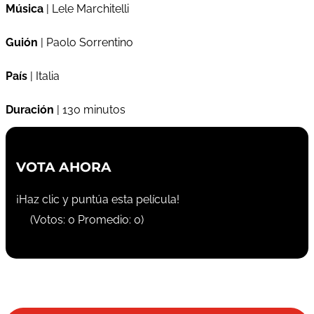
Música
| Lele Marchitelli
Guión
| Paolo Sorrentino
País
| Italia
Duración
| 130 minutos
VOTA AHORA
¡Haz clic y puntúa esta película!
(Votos:
0
Promedio:
0
)