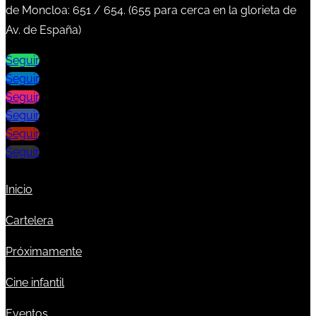
de Moncloa:
651
/
654
. (
655
para cerca en la glorieta de
Av. de España)
Seguir
Seguir
Seguir
Seguir
Seguir
Seguir
Inicio
Cartelera
Próximamente
Cine infantil
Eventos