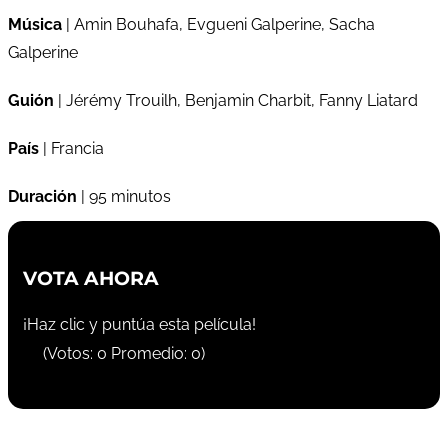
Música
| Amin Bouhafa, Evgueni Galperine, Sacha
Galperine
Guión
| Jérémy Trouilh, Benjamin Charbit, Fanny Liatard
País
| Francia
Duración
| 95 minutos
VOTA AHORA
¡Haz clic y puntúa esta película!
(Votos:
0
Promedio:
0
)