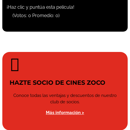
¡Haz clic y puntúa esta película!
(Votos:
0
Promedio:
0
)

HAZTE SOCIO DE CINES ZOCO
Conoce todas las ventajas y descuentos de nuestro
club de socios.
Más información >